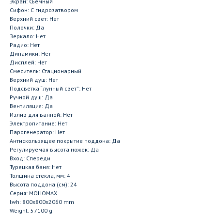
Экран: Съемный
Сифон: С гидрозатвором
Верхний свет: Нет
Полочки: Да
Зеркало: Нет
Радио: Нет
Динамики: Нет
Дисплей: Нет
Смеситель: Стационарный
Верхний душ: Нет
Подсветка “лунный свет”: Нет
Ручной душ: Да
Вентиляция: Да
Излив для ванной: Нет
Электропитание: Нет
Парогенератор: Нет
Антискользящее покрытие поддона: Да
Регулируемая высота ножек: Да
Вход: Спереди
Турецкая баня: Нет
Толщина стекла, мм: 4
Высота поддона (см): 24
Серия: МОНОМАХ
lwh: 800x800x2060 mm
Weight: 57100 g