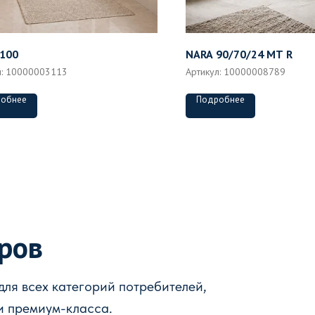
100
NARA 90/70/24 MT R
л:
10000003113
Артикул:
10000008789
обнее
Подробнее
аров
ля всех категорий потребителей,
и премиум-класса.