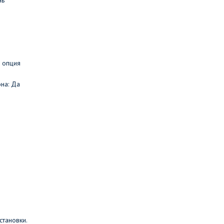
нь
 опция
на: Да
становки.