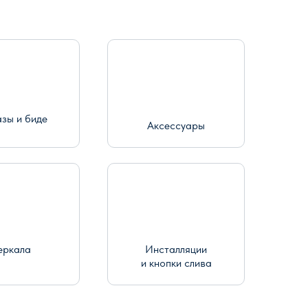
азы и биде
Аксессуары
еркала
Инсталляции
и кнопки слива