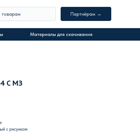
о товарам
Партнёрам →
ты
Материалы для скачивания
4 С МЗ
е
ый с рисунком