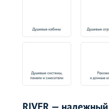
Душевые кабины
Душевые ог
Душевые системы,
Раков
панели и смесители
и донные к
RIVER — надежный