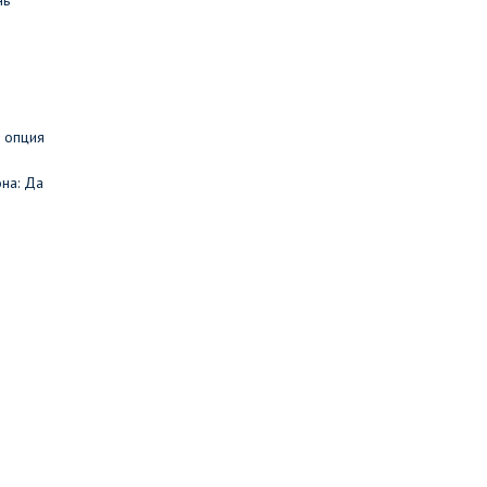
нь
 опция
на: Да