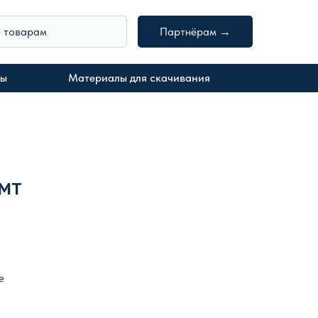
о товарам
Партнёрам →
ты
Материалы для скачивания
 MT
е