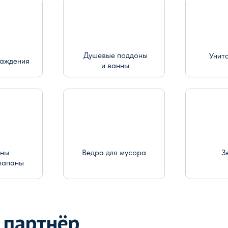
Душевые поддоны
Унит
раждения
и ванны
ины
Ведра для мусора
З
лапаны
 партнёр