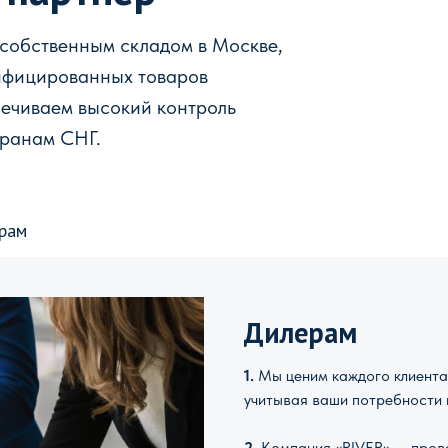
 собственным складом в Москве,
ифицированных товаров
печиваем высокий контроль
транам СНГ.
рам
Дилерам
1.
Мы ценим каждого клиента 
учитывая ваши потребности 
2.
Компания «RIVER» — прове