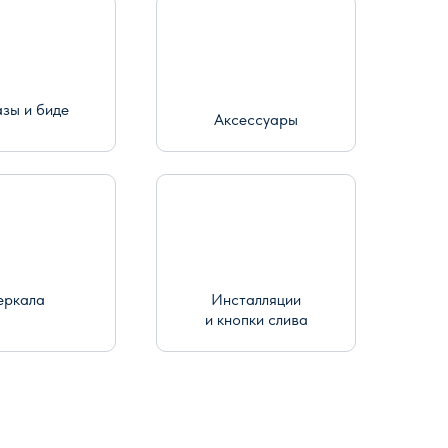
азы и биде
Аксессуары
еркала
Инсталляции
и кнопки слива