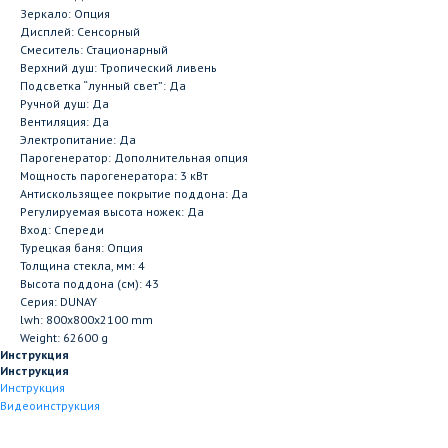
Зеркало: Опция
Дисплей: Сенсорный
Смеситель: Стационарный
Верхний душ: Тропический ливень
Подсветка “лунный свет”: Да
Ручной душ: Да
Вентиляция: Да
Электропитание: Да
Парогенератор: Дополнительная опция
Мощность парогенератора: 3 кВт
Антискользящее покрытие поддона: Да
Регулируемая высота ножек: Да
Вход: Спереди
Турецкая баня: Опция
Толщина стекла, мм: 4
Высота поддона (см): 43
Серия: DUNAY
lwh: 800x800x2100 mm
Weight: 62600 g
Инструкция
Инструкция
Инструкция
Видеоинструкция