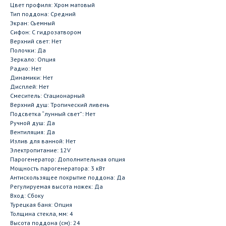
Цвет профиля: Хром матовый
Тип поддона: Средний
Экран: Съемный
Сифон: С гидрозатвором
Верхний свет: Нет
Полочки: Да
Зеркало: Опция
Радио: Нет
Динамики: Нет
Дисплей: Нет
Смеситель: Стационарный
Верхний душ: Тропический ливень
Подсветка “лунный свет”: Нет
Ручной душ: Да
Вентиляция: Да
Излив для ванной: Нет
Электропитание: 12V
Парогенератор: Дополнительная опция
Мощность парогенератора: 3 кВт
Антискользящее покрытие поддона: Да
Регулируемая высота ножек: Да
Вход: Сбоку
Турецкая баня: Опция
Толщина стекла, мм: 4
Высота поддона (см): 24