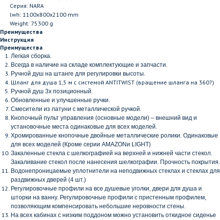
Серия: NARA
lwh: 1100x800x2100 mm
Weight: 75300 g
Преимущества
Инструкция
Преимущества
Легкая сборка.
Всегда в наличие на складе комплектующие и запчасти.
Ручной душ на штанге для регулировки высоты.
Шланг для душа 1,5 м с системой ANTITWIST (вращение шланга на 360?)
Ручной душ 3х позиционный.
Обновленные и улучшенные ручки.
Смесители из латуни с металлической ручкой.
Кнопочный пульт управления (основные модели) – внешний вид и
установочные места одинаковые для всех моделей.
Хромированные кнопочные двойные металлические ролики. Одинаковые
для всех моделей (Кроме серии
AMAZON
и
LIGHT
)
Закаленные стекла с шелкографией на верхней и нижней части стекол.
Закаливание стекол после нанесения шелкографии. Прочность покрытия.
Водонепроницаемые уплотнители на неподвижных стеклах и стеклах для
раздвижных дверей (4 шт.)
Регулировочные профили на все душевые уголки, двери для душа и
шторки на ванну. Регулировочные профили с пристенным профилем,
позволяющим компенсировать небольшие неровности стены.
На всех кабинах с низким поддоном можно установить откидное сиденье