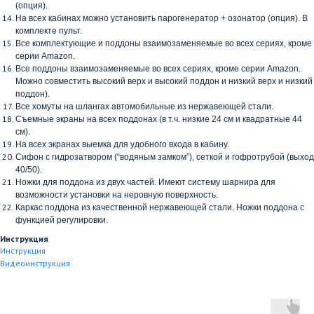
(опция).
На всех кабинах можно установить парогенератор + озонатор (опция). В
комплекте пульт.
Все комплектующие и поддоны взаимозаменяемые во всех сериях, кроме
серии
Amazon
.
Все поддоны взаимозаменяемые во всех сериях, кроме серии
Amazon
.
Можно совместить высокий верх и высокий поддон и низкий верх и низкий
поддон).
Все хомуты на шлангах автомобильные из нержавеющей стали.
Съемные экраны на всех поддонах (в т.ч. низкие 24 см и квадратные 44
см).
На всех экранах выемка для удобного входа в кабину.
Сифон с гидрозатвором (“водяным замком”), сеткой и гофротрубой (выход
40/50).
Ножки для поддона из двух частей. Имеют систему шарнира для
возможности установки на неровную поверхность.
Каркас поддона из качественной нержавеющей стали. Ножки поддона с
функцией регулировки.
Инструкция
Инструкция
Видеоинструкция