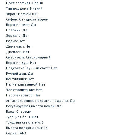
Цвет профиля: Белый
Тип поддона: Низкий
Экран: Несъемный
Сифон: С гидрозатвором
Верхний свет: Да
Полочки: Да
Зеркало: Да
Радио: Нет
Динамики: Нет
Дисплей: Нет
Смеситель: Стационарный
Верхний душ: Нет
Подсветка “лунный свет”: Нет
Ручной душ: Да
Вентиляция: Нет
Излив для ванной: Нет
Электропитание: Нет
Парогенератор: Нет
Антискользящее покрытие поддона: Да
Регулируемая высота ножек: Да
Вход: Спереди
Турецкая баня: Нет
Толщина стекла, мм: 6
Высота поддона (см): 14
Серия: TANA