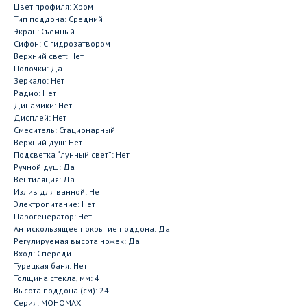
Цвет профиля: Хром
Тип поддона: Средний
Экран: Съемный
Сифон: С гидрозатвором
Верхний свет: Нет
Полочки: Да
Зеркало: Нет
Радио: Нет
Динамики: Нет
Дисплей: Нет
Смеситель: Стационарный
Верхний душ: Нет
Подсветка “лунный свет”: Нет
Ручной душ: Да
Вентиляция: Да
Излив для ванной: Нет
Электропитание: Нет
Парогенератор: Нет
Антискользящее покрытие поддона: Да
Регулируемая высота ножек: Да
Вход: Спереди
Турецкая баня: Нет
Толщина стекла, мм: 4
Высота поддона (см): 24
Серия: МОНОМАХ