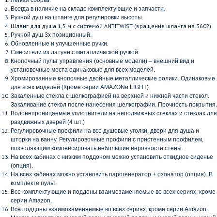
Легкая сборка.
Всегда в наличие на складе комплектующие и запчасти.
Ручной душ на штанге для регулировки высоты.
Шланг для душа 1,5 м с системой ANTITWIST (вращение шланга на 360?)
Ручной душ 3х позиционный.
Обновленные и улучшенные ручки.
Смесители из латуни с металлической ручкой.
Кнопочный пульт управления (основные модели) – внешний вид и
установочные места одинаковые для всех моделей.
Хромированные кнопочные двойные металлические ролики. Одинаковые
для всех моделей (Кроме серии
AMAZON
и
LIGHT
)
Закаленные стекла с шелкографией на верхней и нижней части стекол.
Закаливание стекол после нанесения шелкографии. Прочность покрытия.
Водонепроницаемые уплотнители на неподвижных стеклах и стеклах для
раздвижных дверей (4 шт.)
Регулировочные профили на все душевые уголки, двери для душа и
шторки на ванну. Регулировочные профили с пристенным профилем,
позволяющим компенсировать небольшие неровности стены.
На всех кабинах с низким поддоном можно установить откидное сиденье
(опция).
На всех кабинах можно установить парогенератор + озонатор (опция). В
комплекте пульт.
Все комплектующие и поддоны взаимозаменяемые во всех сериях, кроме
серии
Amazon
.
Все поддоны взаимозаменяемые во всех сериях, кроме серии
Amazon
.