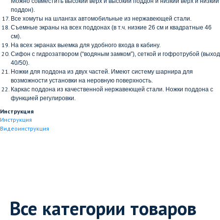
Можно совместить высокий верх и высокий поддон и низкий верх и низкий
поддон).
Все хомуты на шлангах автомобильные из нержавеющей стали.
Съемные экраны на всех поддонах (в т.ч. низкие 26 см и квадратные 46
см).
На всех экранах выемка для удобного входа в кабину.
Сифон с гидрозатвором (“водяным замком”), сеткой и гофротрубой (выход
40/50).
Ножки для поддона из двух частей. Имеют систему шарнира для
возможности установки на неровную поверхность.
Каркас поддона из качественной нержавеющей стали. Ножки поддона с
функцией регулировки.
Инструкция
Инструкция
Видеоинструкция
Все категории товаров