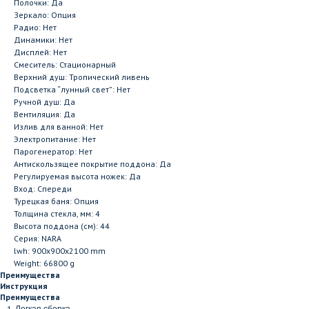
Полочки: Да
Зеркало: Опция
Радио: Нет
Динамики: Нет
Дисплей: Нет
Смеситель: Стационарный
Верхний душ: Тропический ливень
Подсветка “лунный свет”: Нет
Ручной душ: Да
Вентиляция: Да
Излив для ванной: Нет
Электропитание: Нет
Парогенератор: Нет
Антискользящее покрытие поддона: Да
Регулируемая высота ножек: Да
Вход: Спереди
Турецкая баня: Опция
Толщина стекла, мм: 4
Высота поддона (см): 44
Серия: NARA
lwh: 900x900x2100 mm
Weight: 66800 g
Преимущества
Инструкция
Преимущества