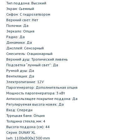
Тип поддона: Высокий
Экран: Съемный
Сифон: С гидрозатвором
Верхний свет: Нет
Полочки: Да
Зеркало: Опция
Радио: Да
Динамики: Да
Дисплей: Сенсорный
Смеситель: Стационарный
Верхний душ: Тропический ливень
Подсветка “лунный свет”: Да
Ручной душ: Да
Вентиляция: Да
Электропитание: 12V
Парогенератор: Дополнительная опция
Мощность парогенератора: 3 кВт
Антискользящее покрытие поддона: Да
Регулируемая высота ножек: Да
Вход: Спереди
Турецкая баня: Опция
Толщина стекла, мм: 4
Высота поддона (см): 44
Серия: DUNAY XL
lwh: 1100x800x2300 mm