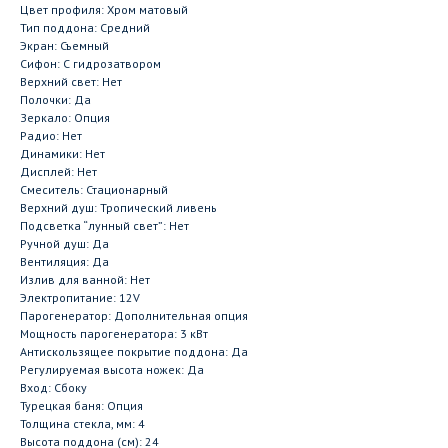
Цвет профиля: Хром матовый
Тип поддона: Средний
Экран: Съемный
Сифон: С гидрозатвором
Верхний свет: Нет
Полочки: Да
Зеркало: Опция
Радио: Нет
Динамики: Нет
Дисплей: Нет
Смеситель: Стационарный
Верхний душ: Тропический ливень
Подсветка “лунный свет”: Нет
Ручной душ: Да
Вентиляция: Да
Излив для ванной: Нет
Электропитание: 12V
Парогенератор: Дополнительная опция
Мощность парогенератора: 3 кВт
Антискользящее покрытие поддона: Да
Регулируемая высота ножек: Да
Вход: Сбоку
Турецкая баня: Опция
Толщина стекла, мм: 4
Высота поддона (см): 24