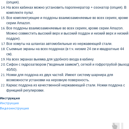
(опция).
На всех кабинах можно установить парогенератор + озонатор (опция). В
комплекте пульт.
Все комплектующие и поддоны взаимозаменяемые во всех сериях, кроме
серии
Amazon
.
Все поддоны взаимозаменяемые во всех сериях, кроме серии
Amazon
.
Можно совместить высокий верх и высокий поддон и низкий верх и низкий
поддон).
Все хомуты на шлангах автомобильные из нержавеющей стали.
Съемные экраны на всех поддонах (в т.ч. низкие 24 см и квадратные 44
см).
На всех экранах выемка для удобного входа в кабину.
Сифон с гидрозатвором (“водяным замком”), сеткой и гофротрубой (выход
40/50).
Ножки для поддона из двух частей. Имеют систему шарнира для
возможности установки на неровную поверхность.
Каркас поддона из качественной нержавеющей стали. Ножки поддона с
функцией регулировки.
Инструкция
Инструкция
Видеоинструкция