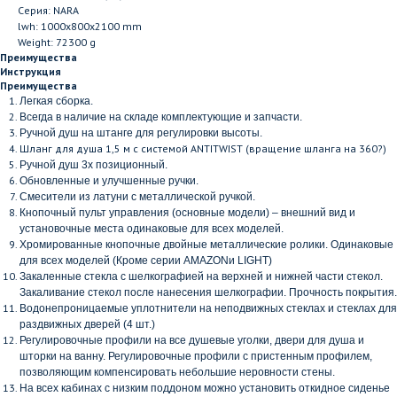
Серия: NARA
lwh: 1000x800x2100 mm
Weight: 72300 g
Преимущества
Инструкция
Преимущества
Легкая сборка.
Всегда в наличие на складе комплектующие и запчасти.
Ручной душ на штанге для регулировки высоты.
Шланг для душа 1,5 м с системой ANTITWIST (вращение шланга на 360?)
Ручной душ 3х позиционный.
Обновленные и улучшенные ручки.
Смесители из латуни с металлической ручкой.
Кнопочный пульт управления (основные модели) – внешний вид и
установочные места одинаковые для всех моделей.
Хромированные кнопочные двойные металлические ролики. Одинаковые
для всех моделей (Кроме серии
AMAZON
и
LIGHT
)
Закаленные стекла с шелкографией на верхней и нижней части стекол.
Закаливание стекол после нанесения шелкографии. Прочность покрытия.
Водонепроницаемые уплотнители на неподвижных стеклах и стеклах для
раздвижных дверей (4 шт.)
Регулировочные профили на все душевые уголки, двери для душа и
шторки на ванну. Регулировочные профили с пристенным профилем,
позволяющим компенсировать небольшие неровности стены.
На всех кабинах с низким поддоном можно установить откидное сиденье