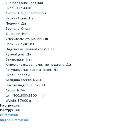
Тип поддона: Средний
Экран: Съемный
Сифон: С гидрозатвором
Верхний свет: Нет
Полочки: Да
Зеркало: Опция
Дисплей: Нет
Смеситель: Стационарный
Верхний душ: Нет
Подсветка “лунный свет”: Нет
Ручной душ: Да
Вентиляция: Нет
Антискользящее покрытие поддона: Да
Регулируемая высота ножек: Да
Вход: Спереди
Толщина стекла, мм: 4
Высота поддона (см): 24
Серия: NEVA
lwh: 800x800x2100 mm
Weight: 57600 g
Инструкция
Инструкция
Инструкция
Видеоинструкция