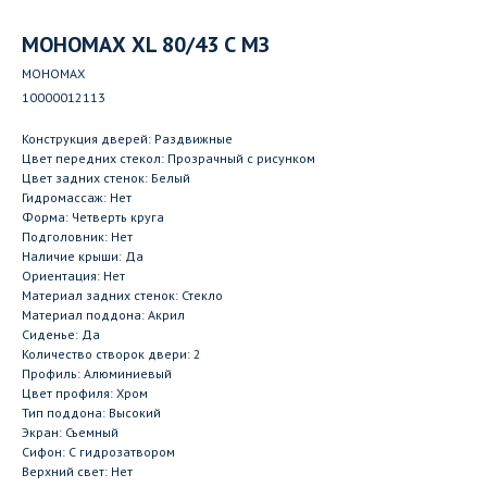
МОНОМАХ XL 80/43 С МЗ
МОНОМАХ
10000012113
Конструкция дверей: Раздвижные
Цвет передних стекол: Прозрачный с рисунком
Цвет задних стенок: Белый
Гидромассаж: Нет
Форма: Четверть круга
Подголовник: Нет
Наличие крыши: Да
Ориентация: Нет
Материал задних стенок: Стекло
Материал поддона: Акрил
Сиденье: Да
Количество створок двери: 2
Профиль: Алюминиевый
Цвет профиля: Хром
Тип поддона: Высокий
Экран: Съемный
Сифон: С гидрозатвором
Верхний свет: Нет