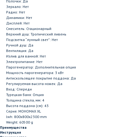
Полочки: Да
Зеркало: Нет
Радио: Нет
Динамики: Нет
Дисплей: Нет
Смеситель: Стационарный
Верхний душ: Тропический ливень
Подсветка “лунный свет”: Нет
Ручной душ: Да
Вентиляция: Да
Излив для ванной: Нет
Электропитание: Нет
Парогенератор: Дополнительная опция
Мощность парогенератора: 3 кВт
Антискользящее покрытие поддона: Да
Регулируемая высота ножек: Да
Вход: Спереди
Турецкая баня: Опция
Толщина стекла, мм: 4
Высота поддона (см): 43
Серия: МОНОМАХ XL
lwh: 800x800x2300 mm
Weight: 60500 g
Преимущества
Инструкция