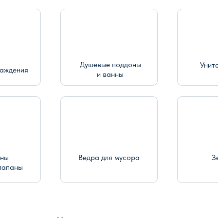
Душевые поддоны
Унит
раждения
и ванны
ины
Ведра для мусора
З
лапаны