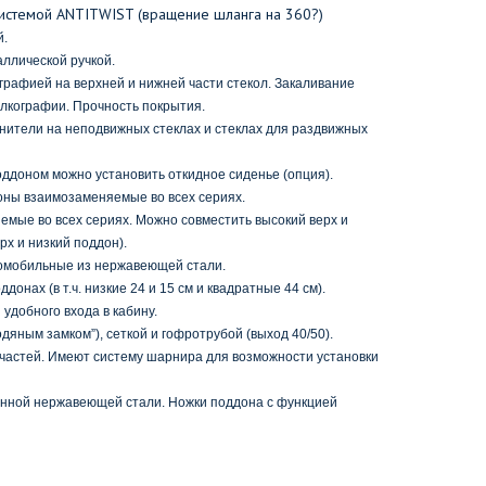
системой ANTITWIST (вращение шланга на 360?)
й.
аллической ручкой.
графией на верхней и нижней части стекол. Закаливание
лкографии. Прочность покрытия.
ители на неподвижных стеклах и стеклах для раздвижных
оддоном можно установить откидное сиденье (опция).
оны взаимозаменяемые во всех сериях
.
емые во всех сериях
. Можно совместить высокий верх и
рх и низкий поддон).
томобильные из нержавеющей стали.
онах (в т.ч. низкие 24 и 15 см и квадратные 44 см).
 удобного входа в кабину.
дяным замком”), сеткой и гофротрубой (выход 40/50).
 частей. Имеют систему шарнира для возможности установки
енной нержавеющей стали. Ножки поддона с функцией