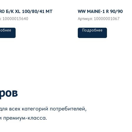
O Б/К XL 100/80/41 MT
WW MAINE-1 R 90/90
л:
10000013640
Артикул:
10000001067
обнее
Подробнее
аров
ля всех категорий потребителей,
и премиум-класса.