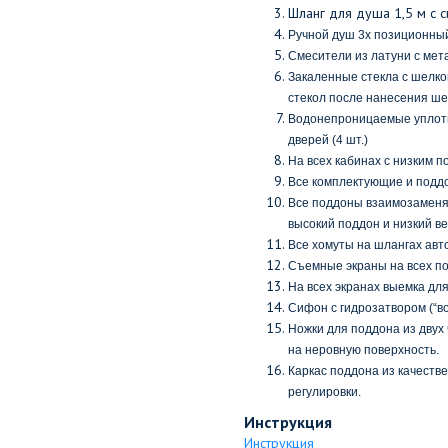
Шланг для душа 1,5 м с 
Ручной душ 3х позиционны
Смесители из латуни с мет
Закаленные стекла с шелко
стекол после нанесения ше
Водонепроницаемые уплотн
дверей (4 шт.)
На всех кабинах с низким п
Все комплектующие и подд
Все поддоны взаимозаменя
высокий поддон и низкий ве
Все хомуты на шлангах ав
Съемные экраны на всех подд
На всех экранах выемка для
Сифон с гидрозатвором (“во
Ножки для поддона из двух
на неровную поверхность.
Каркас поддона из качеств
регулировки.
Инструкция
Инструкция