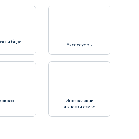
азы и биде
Аксессуары
еркала
Инсталляции
и кнопки слива