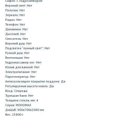
Сифон: С гидрозатвором
Верхний свет: Нет
Полочки: Нет
Зеркало: Нет
Радио: Нет
Телефон: Нет
Динамики: Нет
Дисплей: Нет
Смеситель: Нет
Верхний душ: Нет
Подсветка “лунный свет”: Нет
Ручной душ: Нет
Вентиляция: Нет
Гидромассажер ног: Нет
Излив для ванной: Нет
Электропитание: Нет
Парогенератор: Нет
Антискользящее покрытие поддона: Да
Регулируемая высота ножек: Да
Вход: Спереди
Турецкая баня: Нет
Толщина стекла, мм: 4
Серия: МОНОМАХ
ДxШxВ: 900x700x2040 мм
Вес: 25800 г