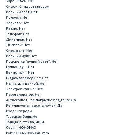
Экран: Съемный
Сифон: С гидрозатвором
Верхний свет: Нет
Полочки: Нет
Зеркало: Нет
Радио: Нет
Телефон: Нет
Динамики: Нет
Дисплей: Нет
Смеситель: Нет
Верхний душ: Нет
Подсветка “лунный свет”: Нет
Ручной душ: Нет
Вентиляция: Нет
Гидромассажер ног: Нет
Излив для ванной: Нет
Электропитание: Нет
Парогенератор: Нет
Антискользящее покрытие поддона: Да
Регулируемая высота ножек: Да
Вход: Спереди
Турецкая баня: Нет
Толщина стекла, мм: 4
Серия: МОНОМАХ
lwh: 1000x700x2040 mm