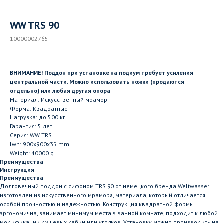
WW TRS 90
10000002765
ВНИМАНИЕ! Поддон при установке на подиум требует усиления
центральной части. Можно использовать ножки (продаются
отдельно) или любая другая опора.
Материал: Искусственный мрамор
Форма: Квадратные
Нагрузка: до 500 кг
Гарантия: 5 лет
Серия: WW TRS
lwh: 900x900x35 mm
Weight: 40000 g
Преимущества
Инструкция
Преимущества
Долговечный поддон с сифоном TRS 90 от немецкого бренда Weltwasser
изготовлен из искусственного мрамора, материала, который отличается
особой прочностью и надежностью. Конструкция квадратной формы
эргономична, занимает минимум места в ванной комнате, подходит к любой
модификации душевых кабин или уголков. Установку можно производить на