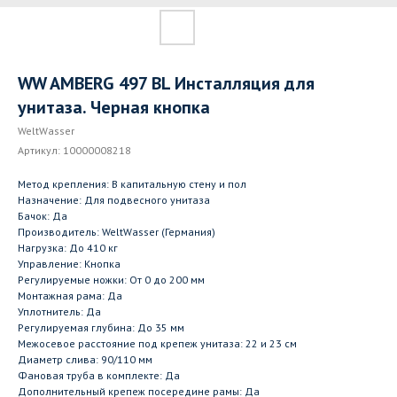
WW AMBERG 497 BL Инсталляция для
унитаза. Черная кнопка
WeltWasser
Артикул:
10000008218
Метод крепления: В капитальную стену и пол
Назначение: Для подвесного унитаза
Бачок: Да
Производитель: WeltWasser (Германия)
Нагрузка: До 410 кг
Управление: Кнопка
Регулируемые ножки: От 0 до 200 мм
Монтажная рама: Да
Уплотнитель: Да
Регулируемая глубина: До 35 мм
Межосевое расстояние под крепеж унитаза: 22 и 23 см
Диаметр слива: 90/110 мм
Фановая труба в комплекте: Да
Дополнительный крепеж посередине рамы: Да