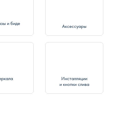
азы и биде
Аксессуары
еркала
Инсталляции
и кнопки слива