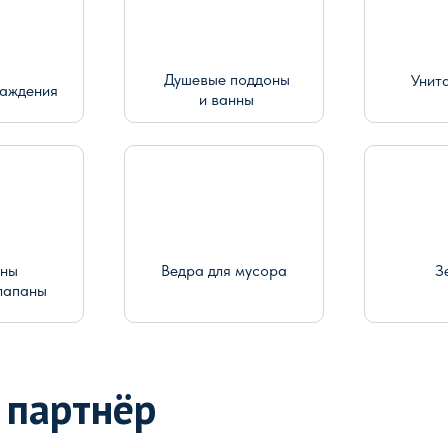
Душевые поддоны
Унит
раждения
и ванны
ины
Ведра для мусора
З
лапаны
 партнёр