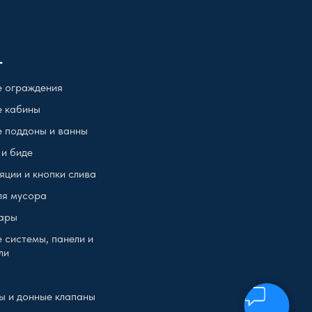
г
 ограждения
 кабины
 поддоны и ванны
 и биде
яции и кнопки слива
ля мусора
ары
 системы, панели и
ли
ы и донные клапаны