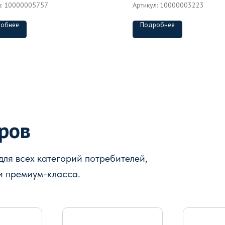
л:
10000005757
Артикул:
10000003223
обнее
Подробнее
аров
ля всех категорий потребителей,
и премиум-класса.