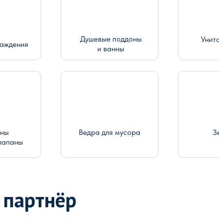
Душевые поддоны
Унит
раждения
и ванны
ины
Ведра для мусора
З
лапаны
 партнёр