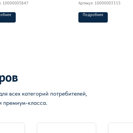
л:
10000005847
Артикул:
10000003315
обнее
Подробнее
аров
ля всех категорий потребителей,
и премиум-класса.