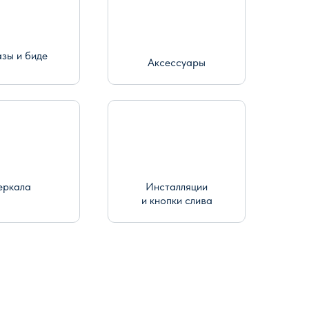
азы и биде
Аксессуары
еркала
Инсталляции
и кнопки слива