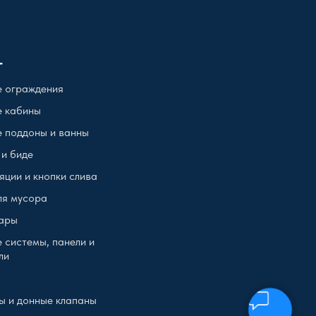
г
 ограждения
 кабины
 поддоны и ванны
 и биде
яции и кнопки слива
ля мусора
ары
 системы, панели и
ли
ы и донные клапаны