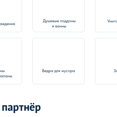
Душевые поддоны
Унит
раждения
и ванны
ины
Ведра для мусора
З
лапаны
 партнёр