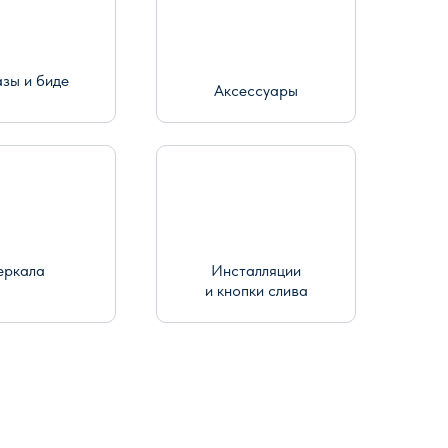
азы и биде
Аксессуары
еркала
Инсталляции
и кнопки слива