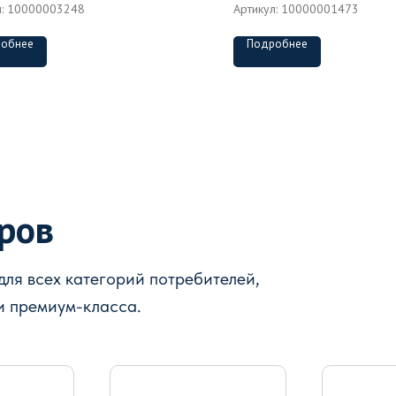
л:
10000003248
Артикул:
10000001473
обнее
Подробнее
аров
ля всех категорий потребителей,
и премиум-класса.