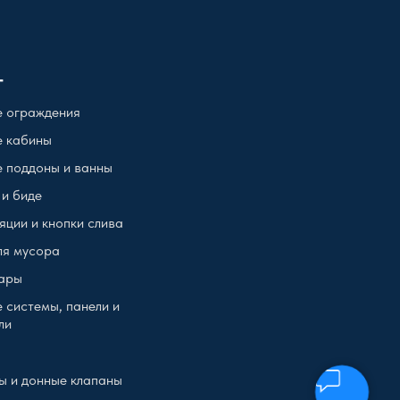
г
 ограждения
 кабины
 поддоны и ванны
 и биде
яции и кнопки слива
ля мусора
ары
 системы, панели и
ли
ы и донные клапаны