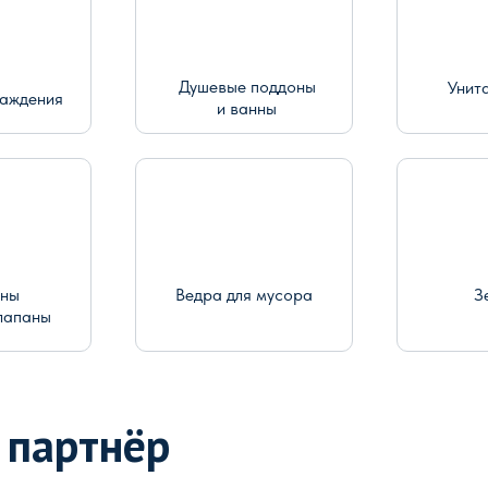
Душевые поддоны
Унит
раждения
и ванны
ины
Ведра для мусора
З
лапаны
 партнёр