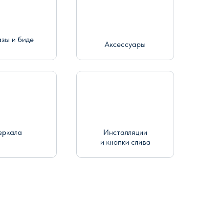
азы и биде
Аксессуары
еркала
Инсталляции
и кнопки слива