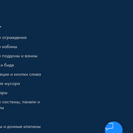
г
 ограждения
 кабины
 поддоны и ванны
 и биде
яции и кнопки слива
ля мусора
ары
 системы, панели и
ли
ы и донные клапаны