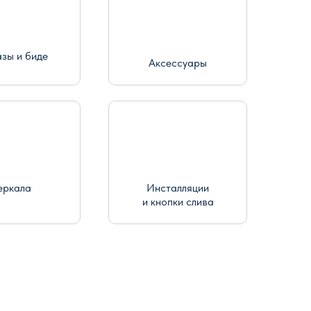
азы и биде
Аксессуары
еркала
Инсталляции
и кнопки слива