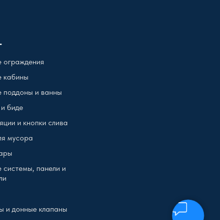
г
 ограждения
 кабины
 поддоны и ванны
 и биде
яции и кнопки слива
ля мусора
ары
 системы, панели и
ли
ы и донные клапаны