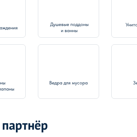
Душевые поддоны
Унит
раждения
и ванны
ины
Ведра для мусора
З
лапаны
 партнёр