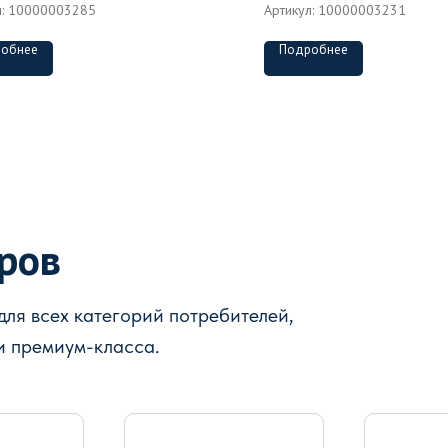
л:
10000003285
Артикул:
10000003231
обнее
Подробнее
аров
ля всех категорий потребителей,
и премиум-класса.