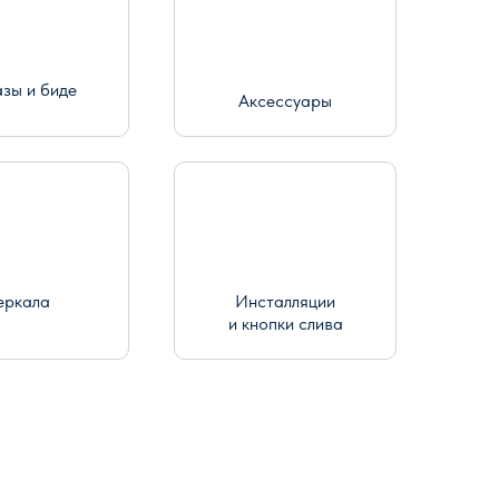
азы и биде
Аксессуары
еркала
Инсталляции
и кнопки слива