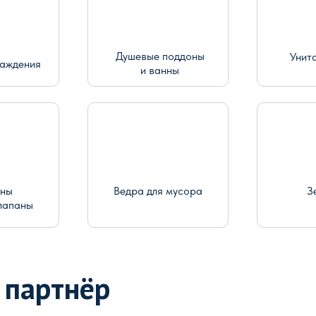
Душевые поддоны
Унит
раждения
и ванны
ины
Ведра для мусора
З
лапаны
 партнёр