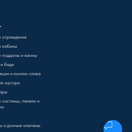
г
 ограждения
 кабины
 поддоны и ванны
 и биде
яции и кнопки слива
ля мусора
ары
 системы, панели и
ли
ы и донные клапаны