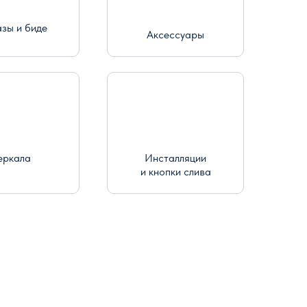
азы и биде
Аксессуары
еркала
Инсталляции
и кнопки слива