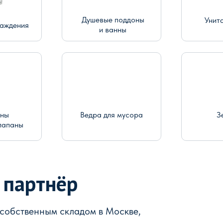
Душевые поддоны
Унит
раждения
и ванны
ины
Ведра для мусора
З
лапаны
 партнёр
 собственным складом в Москве,