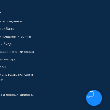
г
 ограждения
 кабины
 поддоны и ванны
 и биде
яции и кнопки слива
ля мусора
ары
 системы, панели и
ли
ы и донные клапаны