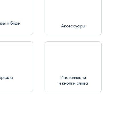
азы и биде
Аксессуары
еркала
Инсталляции
и кнопки слива