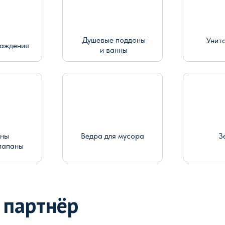
Душевые поддоны
Унит
раждения
и ванны
ины
Ведра для мусора
З
лапаны
 партнёр