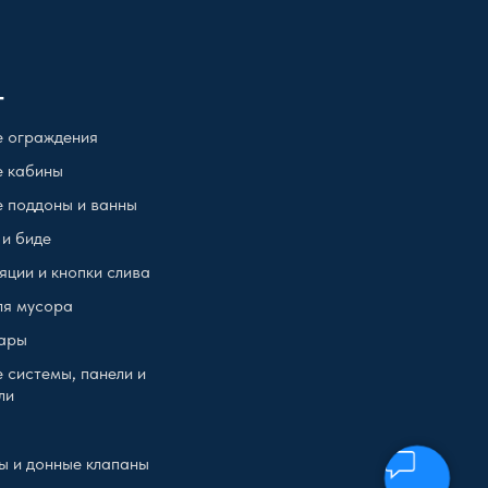
г
 ограждения
 кабины
 поддоны и ванны
 и биде
яции и кнопки слива
ля мусора
ары
 системы, панели и
ли
ы и донные клапаны