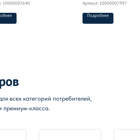
л:
10000003640
Артикул:
10000002997
обнее
Подробнее
аров
ля всех категорий потребителей,
и премиум-класса.