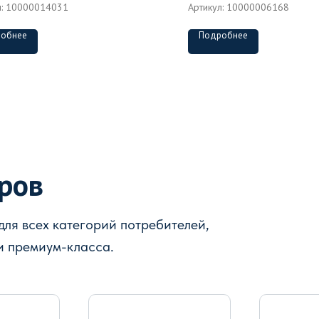
л:
10000014031
Артикул:
10000006168
обнее
Подробнее
аров
ля всех категорий потребителей,
и премиум-класса.