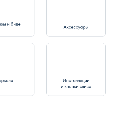
азы и биде
Аксессуары
еркала
Инсталляции
и кнопки слива