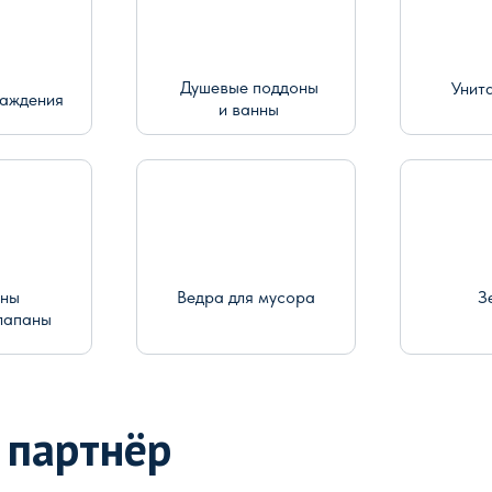
Душевые поддоны
Унит
раждения
и ванны
ины
Ведра для мусора
З
лапаны
 партнёр