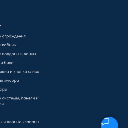
г
 ограждения
 кабины
 поддоны и ванны
 и биде
яции и кнопки слива
ля мусора
ары
 системы, панели и
ли
ы и донные клапаны