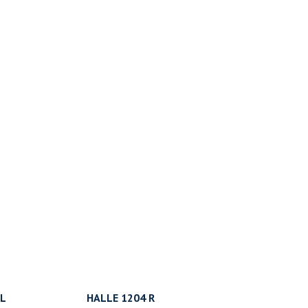
 L
HALLE 1204 R