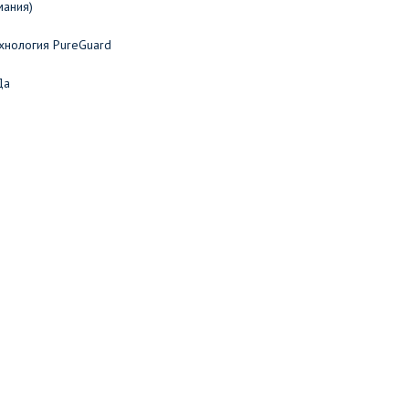
мания)
хнология PureGuard
Да