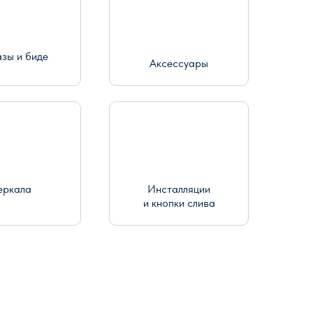
азы и биде
Аксессуары
еркала
Инсталляции
и кнопки слива