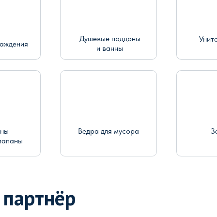
Душевые поддоны
Унит
раждения
и ванны
ины
Ведра для мусора
З
лапаны
 партнёр