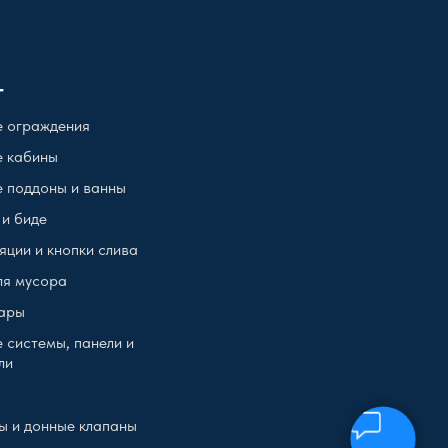
г
 ограждения
 кабины
 поддоны и ванны
 и биде
яции и кнопки слива
ля мусора
ары
 системы, панели и
ли
ы и донные клапаны