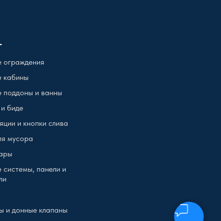
г
 ограждения
 кабины
 поддоны и ванны
 и биде
яции и кнопки слива
ля мусора
ары
 системы, панели и
ли
ы и донные клапаны