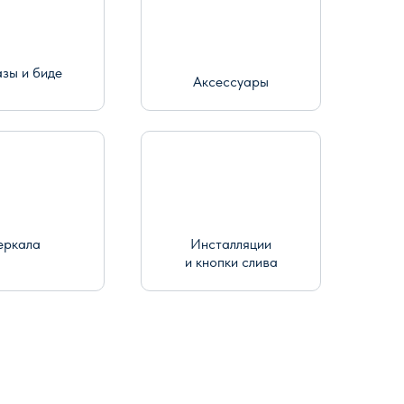
азы и биде
Аксессуары
еркала
Инсталляции
и кнопки слива