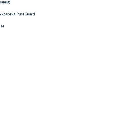
мания)
хнология PureGuard
Нет