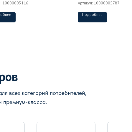
л:
10000003116
Артикул:
10000005787
обнее
Подробнее
аров
ля всех категорий потребителей,
и премиум-класса.