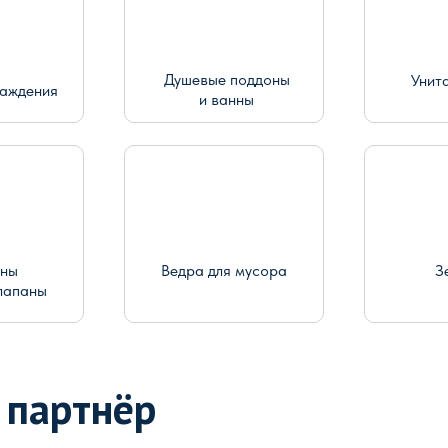
Душевые поддоны
Унит
раждения
и ванны
ины
Ведра для мусора
З
лапаны
 партнёр