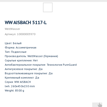
WW AISBACH 5117-L
WeltWasser
Артикул:
10000003970
Цвет: Белый
Форма: Ассиметричная
Тип: Подвесные
Производитель: WeltWasser (Германия)
Скрытые крепления: Нет
Антибактериальное покрытие: Технология PureGuard
Антигрязевое покрытие: Да
Водоотталкивающее покрытие: Да
Крепежный комплект: Да
Серия: WW AISBACH
lwh: 260x450x150 mm
Weight: 8500 g