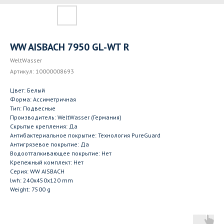
WW AISBACH 7950 GL-WT R
WeltWasser
Артикул:
10000008693
Цвет: Белый
Форма: Ассиметричная
Тип: Подвесные
Производитель: WeltWasser (Германия)
Скрытые крепления: Да
Антибактериальное покрытие: Технология PureGuard
Антигрязевое покрытие: Да
Водоотталкивающее покрытие: Нет
Крепежный комплект: Нет
Серия: WW AISBACH
lwh: 240x450x120 mm
Weight: 7500 g