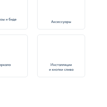
азы и биде
Аксессуары
еркала
Инсталляции
и кнопки слива