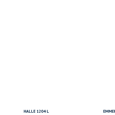
HALLE 1204 L
EMMER