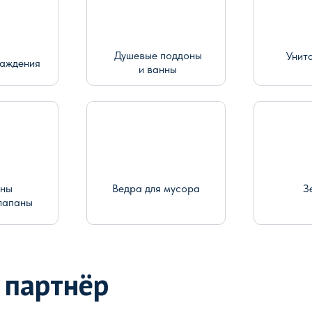
Душевые поддоны
Унит
раждения
и ванны
ины
Ведра для мусора
З
лапаны
 партнёр