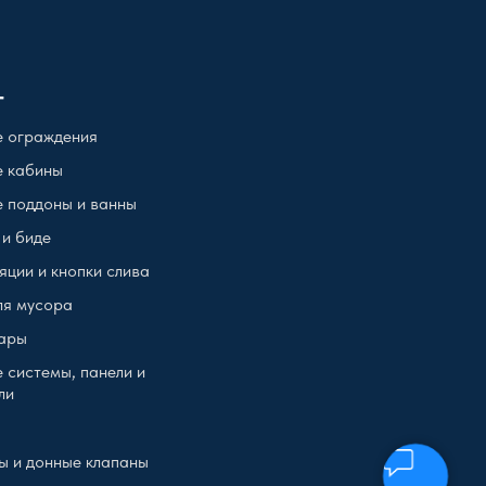
г
 ограждения
 кабины
 поддоны и ванны
 и биде
яции и кнопки слива
ля мусора
ары
 системы, панели и
ли
ы и донные клапаны