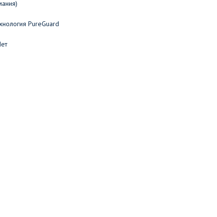
мания)
хнология PureGuard
Нет