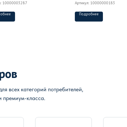
л:
10000003287
Артикул:
10000000183
обнее
Подробнее
аров
ля всех категорий потребителей,
и премиум-класса.