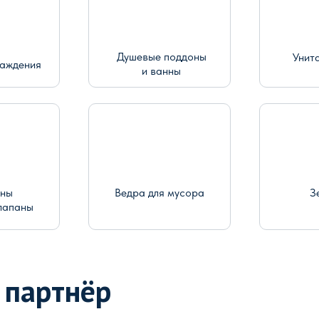
Душевые поддоны
Унит
раждения
и ванны
ины
Ведра для мусора
З
лапаны
 партнёр