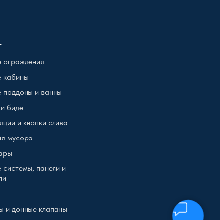
г
 ограждения
 кабины
 поддоны и ванны
 и биде
яции и кнопки слива
ля мусора
ары
 системы, панели и
ли
ы и донные клапаны