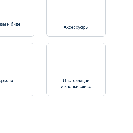
азы и биде
Аксессуары
еркала
Инсталляции
и кнопки слива