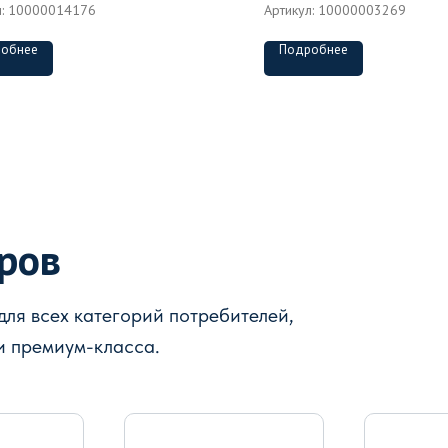
л:
10000014176
Артикул:
10000003269
обнее
Подробнее
аров
ля всех категорий потребителей,
и премиум-класса.