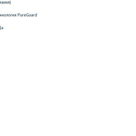
мания)
хнология PureGuard
Да