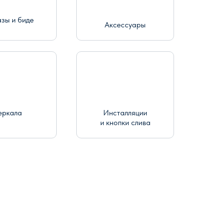
азы и биде
Аксессуары
еркала
Инсталляции
и кнопки слива