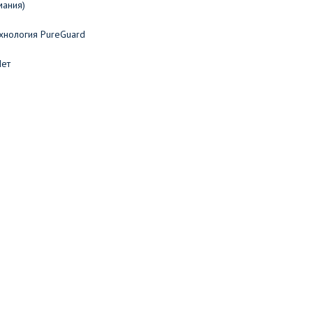
мания)
хнология PureGuard
Нет