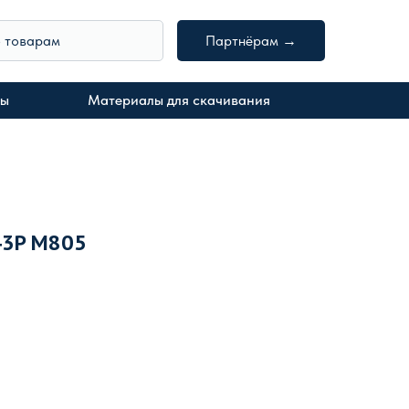
о товарам
Партнёрам →
ты
Материалы для скачивания
43P M805