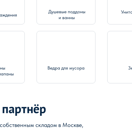
Душевые поддоны
Унит
раждения
и ванны
ины
Ведра для мусора
З
лапаны
 партнёр
 собственным складом в Москве,