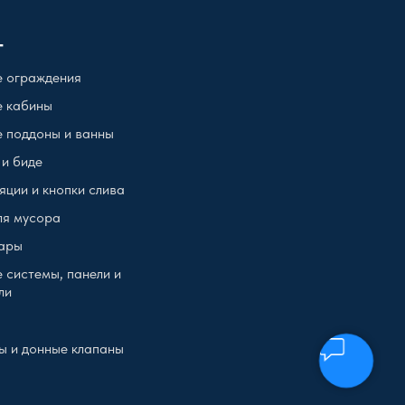
г
 ограждения
 кабины
 поддоны и ванны
 и биде
яции и кнопки слива
ля мусора
ары
 системы, панели и
ли
ы и донные клапаны