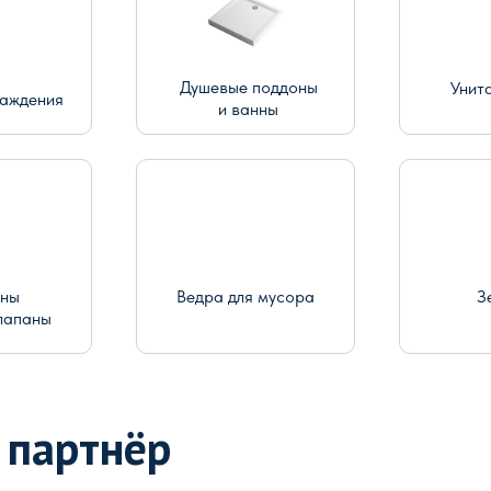
Душевые поддоны
Унит
раждения
и ванны
ины
Ведра для мусора
З
лапаны
 партнёр