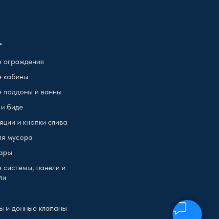
г
 ограждения
 кабины
 поддоны и ванны
 и биде
яции и кнопки слива
ля мусора
ары
 системы, панели и
ли
ы и донные клапаны