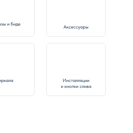
азы и биде
Аксессуары
еркала
Инсталляции
и кнопки слива