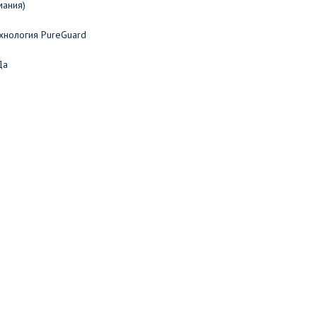
мания)
хнология PureGuard
Да