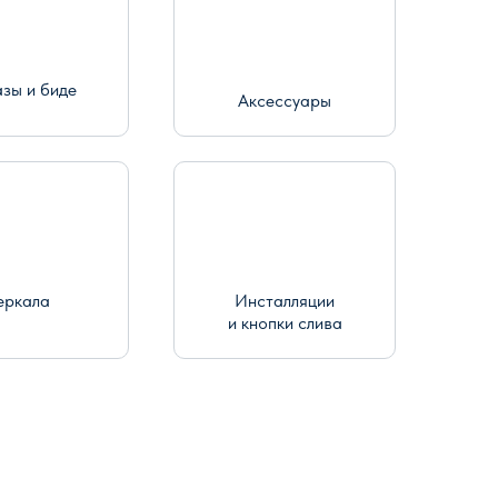
азы и биде
Аксессуары
еркала
Инсталляции
и кнопки слива