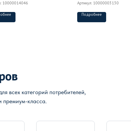
л:
10000014046
Артикул:
10000003130
обнее
Подробнее
аров
ля всех категорий потребителей,
и премиум-класса.