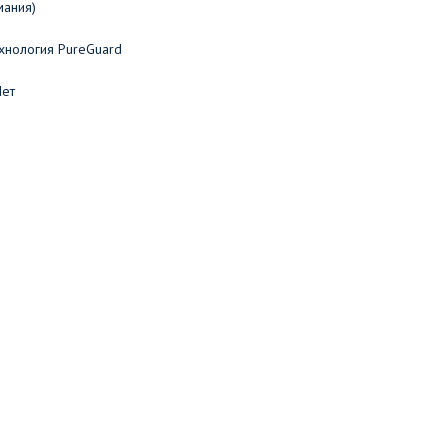
мания)
хнология PureGuard
Нет