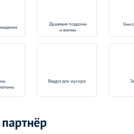
Душевые поддоны
Унит
раждения
и ванны
ины
Ведра для мусора
З
лапаны
 партнёр