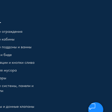
г
 ограждения
 кабины
 поддоны и ванны
 и биде
яции и кнопки слива
ля мусора
ары
 системы, панели и
ли
ы и донные клапаны