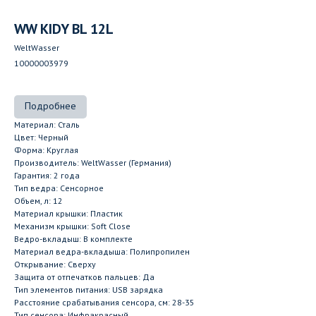
WW KIDY BL 12L
WeltWasser
10000003979
Подробнее
Материал: Сталь
Цвет: Черный
Форма: Круглая
Производитель: WeltWasser (Германия)
Гарантия: 2 года
Тип ведра: Сенсорное
Объем, л: 12
Материал крышки: Пластик
Механизм крышки: Soft Close
Ведро-вкладыш: В комплекте
Материал ведра-вкладыша: Полипропилен
Открывание: Сверху
Защита от отпечатков пальцев: Да
Тип элементов питания: USB зарядка
Расстояние срабатывания сенсора, см: 28-35
Тип сенсора: Инфракрасный