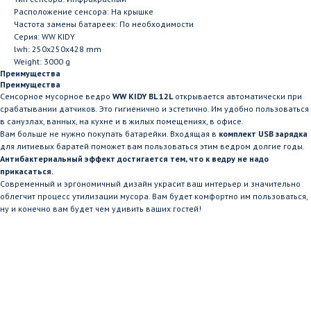
Расположение сенсора: На крышке
Частота замены батареек: По необходимости
Серия: WW KIDY
lwh: 250x250x428 mm
Weight: 3000 g
Преимущества
Преимущества
Сенсорное мусорное ведро
WW KIDY BL 12L
открывается автоматически при
срабатывании датчиков. Это гигиенично и эстетично. Им удобно пользоваться
в санузлах, ванных, на кухне и в жилых помещениях, в офисе.
Вам больше не нужно покупать батарейки. Входящая в
комплект USB зарядка
для литиевых баратей поможет вам пользоваться этим ведром долгие годы.
Антибактериальный эффект достигается тем, что к ведру не надо
прикасаться.
Современный и эргономичный дизайн украсит ваш интерьер и значительно
облегчит процесс утилизации мусора. Вам будет комфортно им пользоваться,
ну и конечно вам будет чем удивить ваших гостей!