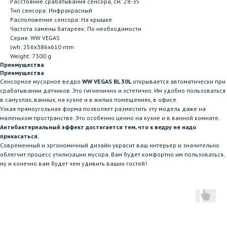
Расстояние срабатывания сенсора, см: 28-35
Тип сенсора: Инфракрасный
Расположение сенсора: На крышке
Частота замены батареек: По необходимости
Серия: WW VEGAS
lwh: 256x386x610 mm
Weight: 7300 g
Преимущества
Преимущества
Сенсорное мусорное ведро
WW VEGAS BL 30L
открывается автоматически при
срабатывании датчиков. Это гигиенично и эстетично. Им удобно пользоваться
в санузлах, ванных, на кухне и в жилых помещениях, в офисе.
Узкая прямоугольная форма позволяет разместить эту модель даже на
маленьком пространстве. Это особенно ценно на кухне и в ванной комнате.
Антибактериальный эффект достигается тем, что к ведру не надо
прикасаться.
Современный и эргономичный дизайн украсит ваш интерьер и значительно
облегчит процесс утилизации мусора. Вам будет комфортно им пользоваться,
ну и конечно вам будет чем удивить ваших гостей!